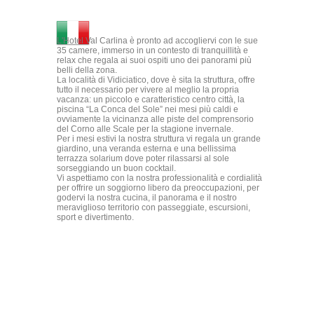
L'Hotel Val Carlina è pronto ad accogliervi con le sue
35 camere, immerso in un contesto di tranquillità e
relax che regala ai suoi ospiti uno dei panorami più
belli della zona.
La località di Vidiciatico, dove è sita la struttura, offre
tutto il necessario per vivere al meglio la propria
vacanza: un piccolo e caratteristico centro città, la
piscina “La Conca del Sole” nei mesi più caldi e
ovviamente la vicinanza alle piste del comprensorio
del Corno alle Scale per la stagione invernale.
Per i mesi estivi la nostra struttura vi regala un grande
giardino, una veranda esterna e una bellissima
terrazza solarium dove poter rilassarsi al sole
sorseggiando un buon cocktail.
Vi aspettiamo con la nostra professionalità e cordialità
per offrire un soggiorno libero da preoccupazioni, per
godervi la nostra cucina, il panorama e il nostro
meraviglioso territorio con passeggiate, escursioni,
sport e divertimento.